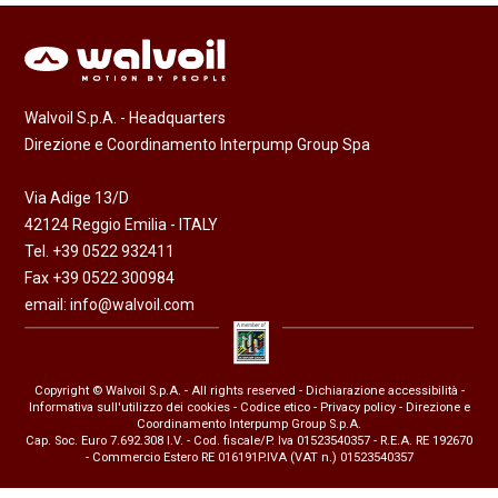
Walvoil S.p.A. - Headquarters
Direzione e Coordinamento Interpump Group Spa
Via Adige 13/D
42124 Reggio Emilia - ITALY
Tel. +39 0522 932411
Fax +39 0522 300984
email:
info@walvoil.com
Copyright © Walvoil S.p.A. - All rights reserved -
Dichiarazione accessibilità
-
Informativa sull'utilizzo dei cookies
-
Codice etico
-
Privacy policy
- Direzione e
Coordinamento Interpump Group S.p.A.
Cap. Soc. Euro 7.692.308 I.V. - Cod. fiscale/P. Iva 01523540357 - R.E.A. RE 192670
- Commercio Estero RE 016191P.IVA (VAT n.) 01523540357