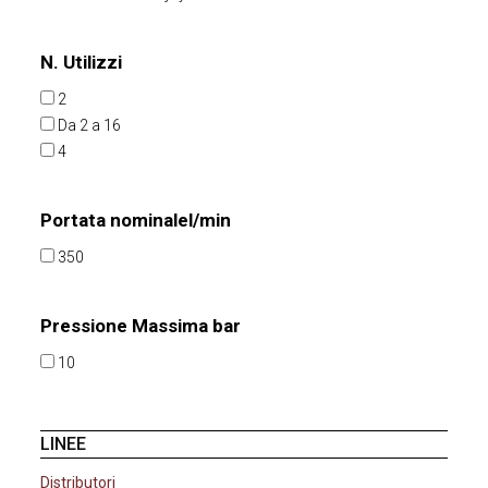
N. Utilizzi
2
Da 2 a 16
4
Portata nominalel/min
350
Pressione Massima bar
10
LINEE
Distributori