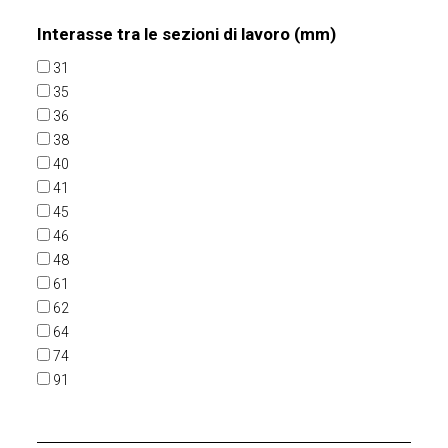
Interasse tra le sezioni di lavoro (mm)
31
35
36
38
40
41
45
46
48
61
62
64
74
91