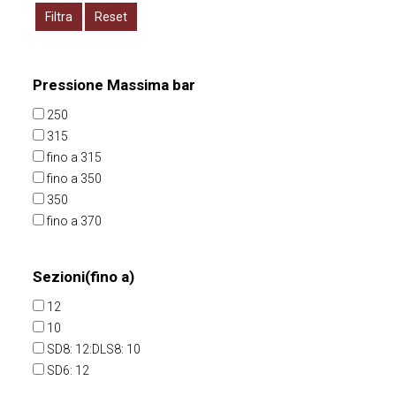
Filtra
Reset
Pressione Massima bar
250
315
fino a 315
fino a 350
350
fino a 370
Sezioni(fino a)
12
10
SD8: 12:DLS8: 10
SD6: 12