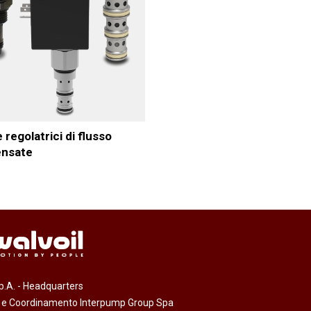
anaggi in
Servocomandi idraulici ed
Cablaggi
Unità di alimentazione
Accessori
li
Servocomandi pneumatici
so
Servocomandi meccanici a
cavo flessibile
 regolatrici di flusso
nsate
.p.A. - Headquarters
e e Coordinamento Interpump Group Spa