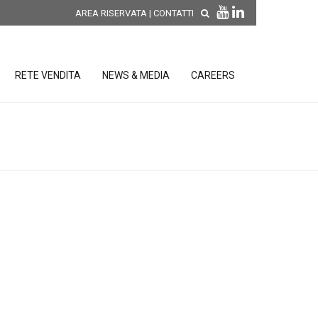
AREA RISERVATA
|
CONTATTI
RETE VENDITA
NEWS & MEDIA
CAREERS
SCOPRI LE NOVITÀ DI
PRODOTTO
releases
 releases
CONDIZIONI GENERALI DI VENDITA E
re
DI GARANZIA
posizione
elettroniche
 Strumenti