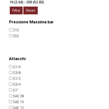
Filtra
Reset
Pressione Massima bar
210
350
Attacchi
G1/4
G3/8
G1/2
G3/4
G1"
SAE 08
SAE 10
SAE 12