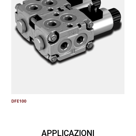
DFE100
D
APPLICAZIONI