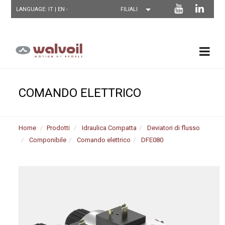
LANGUAGE: IT |
EN
-
COMANDO ELETTRICO
Home
Prodotti
Idraulica Compatta
Deviatori di flusso
Componibile
Comando elettrico
DFE080