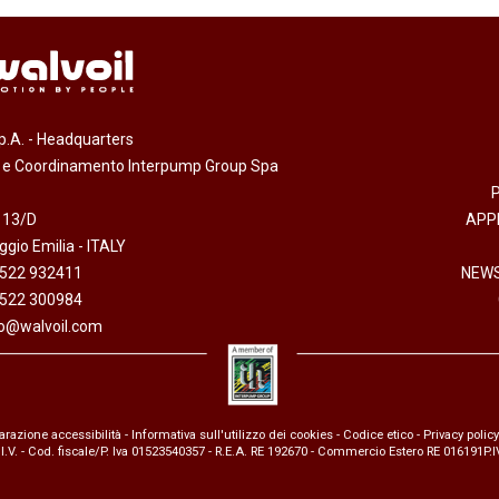
.p.A. - Headquarters
e e Coordinamento Interpump Group Spa
 13/D
APP
gio Emilia - ITALY
0522 932411
NEWS
0522 300984
fo@walvoil.com
arazione accessibilità
-
Informativa sull'utilizzo dei cookies
-
Codice etico
-
Privacy policy
 I.V. - Cod. fiscale/P. Iva 01523540357 - R.E.A. RE 192670 - Commercio Estero RE 016191P