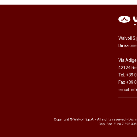
Walvoil S
Direzion
Via Adige
42124 Reg
Tel. +39 
Fax +39 
email:
in
Copyright © Walvoil S.p.A. - All rights reserved -
Dichi
Cap. Soc. Euro 7.692.308