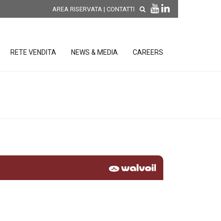
AREA RISERVATA
|
CONTATTI
RETE VENDITA
NEWS & MEDIA
CAREERS
SCOPRI LE NOVITÀ DI
PRODOTTO
releases
 releases
CONDIZIONI GENERALI DI VENDITA E
re
DI GARANZIA
posizione
elettroniche
 Strumenti