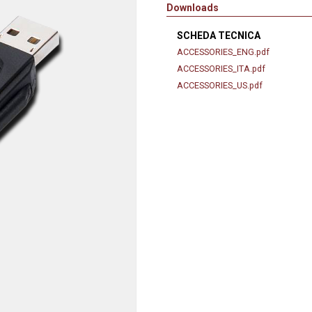
anaggi in
Downloads
Servocomandi idraulici ed
Cablaggi
Unità di alimentazione
Accessori
SCHEDA TECNICA
li
Servocomandi pneumatici
ACCESSORIES_ENG.pdf
so
ACCESSORIES_ITA.pdf
Servocomandi meccanici a
ACCESSORIES_US.pdf
cavo flessibile