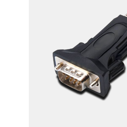
Motori ad ingr
ghisa
Versioni specia
Divisori di flus