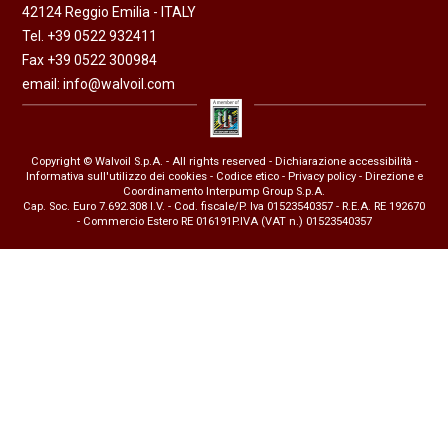
42124 Reggio Emilia - ITALY
Tel. +39 0522 932411
Fax +39 0522 300984
email:
info@walvoil.com
Copyright © Walvoil S.p.A. - All rights reserved -
Dichiarazione accessibilità
-
Informativa sull'utilizzo dei cookies
-
Codice etico
-
Privacy policy
- Direzione e
Coordinamento Interpump Group S.p.A.
Cap. Soc. Euro 7.692.308 I.V. - Cod. fiscale/P. Iva 01523540357 - R.E.A. RE 192670
- Commercio Estero RE 016191P.IVA (VAT n.) 01523540357