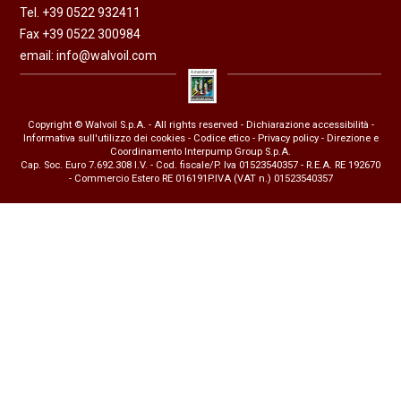
Tel. +39 0522 932411
Fax +39 0522 300984
email:
info@walvoil.com
Copyright © Walvoil S.p.A. - All rights reserved -
Dichiarazione accessibilità
-
Informativa sull'utilizzo dei cookies
-
Codice etico
-
Privacy policy
- Direzione e
Coordinamento Interpump Group S.p.A.
Cap. Soc. Euro 7.692.308 I.V. - Cod. fiscale/P. Iva 01523540357 - R.E.A. RE 192670
- Commercio Estero RE 016191P.IVA (VAT n.) 01523540357