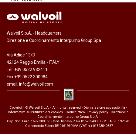
Walvoil S.p.A. - Headquarters
Direzione e Coordinamento Interpump Group Spa
Via Adige 13/D
42124 Reggio Emilia - ITALY
Tel. +39 0522 932411
Fax +39 0522 300984
email:
info@walvoil.com
Copyright © Walvoil S.p.A. - All rights reserved -
Dichiarazione accessibilità
-
Informativa sull'utilizzo dei cookies
-
Codice etico
-
Privacy policy
- Direzione e
Coordinamento Interpump Group S.p.A.
Cap. Soc. Euro 7.692.308 I.V. - Cod. fiscale/P. Iva 01523540357 - R.E.A. RE 192670
- Commercio Estero RE 016191P.IVA (VAT n.) 01523540357