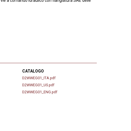
6 vie a comando idraulico con flangiatura SAE delle
CATALOGO
D2WWEG01_ITA.pdf
D2WWEG01_US.pdf
D2WWEG01_ENG.pdf