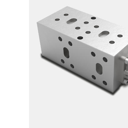
Motori ad ingr
ghisa
Versioni specia
Divisori di flus