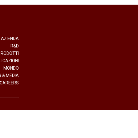
AZIENDA
R&D
PRODOTTI
LICAZIONI
MONDO
 & MEDIA
CAREERS
- Direzione e Coordinamento Interpump Group S.p.A.
.IVA (VAT n.) 01523540357