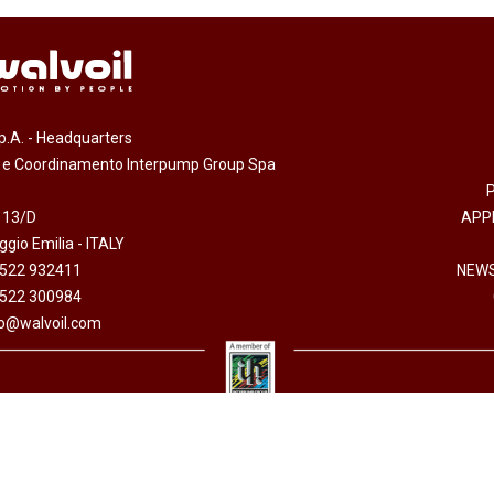
.p.A. - Headquarters
e e Coordinamento Interpump Group Spa
 13/D
APP
gio Emilia - ITALY
0522 932411
NEWS
0522 300984
fo@walvoil.com
arazione accessibilità
-
Informativa sull'utilizzo dei cookies
-
Codice etico
-
Privacy policy
 I.V. - Cod. fiscale/P. Iva 01523540357 - R.E.A. RE 192670 - Commercio Estero RE 016191P