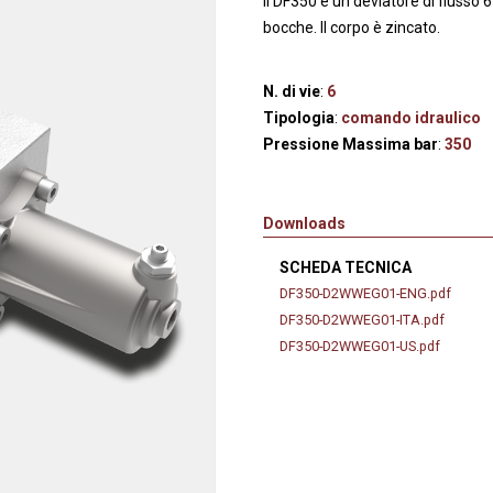
Il DF350 è un deviatore di flusso 
anaggi in
Servocomandi idraulici ed
Cablaggi
bocche. Il corpo è zincato.
Unità di alimentazione
Accessori
li
Servocomandi pneumatici
N. di vie
:
6
so
Servocomandi meccanici a
Tipologia
:
comando idraulico
cavo flessibile
Pressione Massima bar
:
350
Downloads
SCHEDA TECNICA
DF350-D2WWEG01-ENG.pdf
DF350-D2WWEG01-ITA.pdf
DF350-D2WWEG01-US.pdf