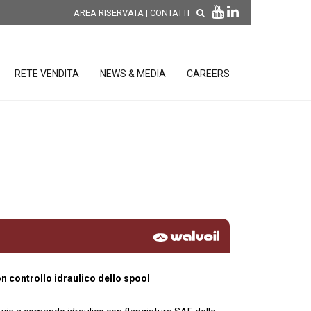
AREA RISERVATA
|
CONTATTI
RETE VENDITA
NEWS & MEDIA
CAREERS
SCOPRI LE NOVITÀ DI
PRODOTTO
releases
 releases
CONDIZIONI GENERALI DI VENDITA E
re
DI GARANZIA
posizione
elettroniche
 controllo idraulico dello spool
 Strumenti