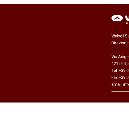
Walvoil S
Direzion
Via Adige
42124 Reg
Tel. +39 
Fax +39 
email:
in
Copyright © Walvoil S.p.A. - All rights reserved -
Dichi
Cap. Soc. Euro 7.692.308