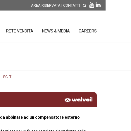
AREA RISERVATA
|
CONTATTI
RETE VENDITA
NEWS & MEDIA
CAREERS
SCOPRI LE NOVITÀ DI
PRODOTTO
releases
EC..T
 releases
CONDIZIONI GENERALI DI VENDITA E
re
DI GARANZIA
posizione
elettroniche
, da abbinare ad un compensatore esterno
 Strumenti