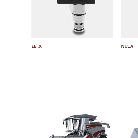
EE..X
NU..A