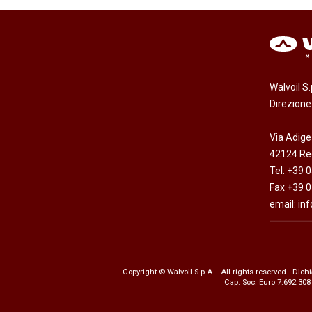
Walvoil S
Direzion
Via Adige
42124 Reg
Tel. +39 
Fax +39 
email:
in
Copyright © Walvoil S.p.A. - All rights reserved -
Dichi
Cap. Soc. Euro 7.692.308