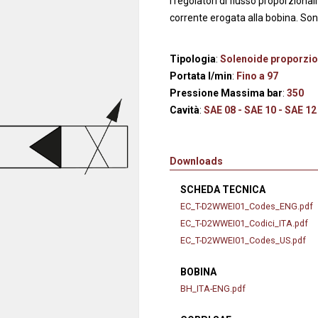
I regolatori di flusso proporziona
anaggi in
Servocomandi idraulici ed
Cablaggi
corrente erogata alla bobina. So
Unità di alimentazione
Accessori
li
Servocomandi pneumatici
Tipologia
:
Solenoide proporzio
so
Servocomandi meccanici a
Portata l/min
:
Fino a 97
cavo flessibile
Pressione Massima bar
:
350
Cavità
:
SAE 08 - SAE 10 - SAE 12
Downloads
SCHEDA TECNICA
EC_T-D2WWEI01_Codes_ENG.pdf
EC_T-D2WWEI01_Codici_ITA.pdf
EC_T-D2WWEI01_Codes_US.pdf
BOBINA
BH_ITA-ENG.pdf