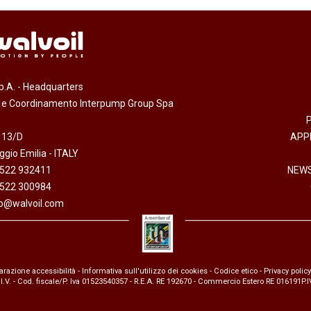
.p.A. - Headquarters
e e Coordinamento Interpump Group Spa
 13/D
APP
gio Emilia - ITALY
0522 932411
NEWS
0522 300984
fo@walvoil.com
arazione accessibilità
-
Informativa sull'utilizzo dei cookies
-
Codice etico
-
Privacy policy
 I.V. - Cod. fiscale/P. Iva 01523540357 - R.E.A. RE 192670 - Commercio Estero RE 016191P