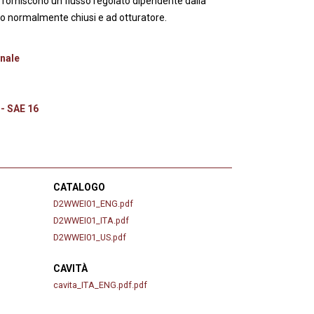
li forniscono un flusso regolato dipendente dalla
no normalmente chiusi e ad otturatore.
nale
 - SAE 16
CATALOGO
D2WWEI01_ENG.pdf
D2WWEI01_ITA.pdf
D2WWEI01_US.pdf
CAVITÀ
cavita_ITA_ENG.pdf.pdf