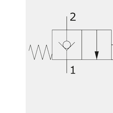
Motori ad ingr
ghisa
Versioni specia
Divisori di flus