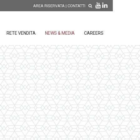
AREA RISERVATA
|
CONTATTI
RETE VENDITA
NEWS & MEDIA
CAREERS
SCOPRI LE NOVITÀ DI
PRODOTTO
releases
 releases
CONDIZIONI GENERALI DI VENDITA E
re
DI GARANZIA
posizione
elettroniche
 Strumenti