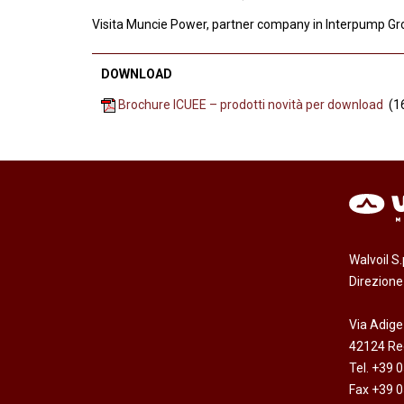
Visita Muncie Power, partner company in Interpump Gr
DOWNLOAD
Brochure ICUEE – prodotti novità per download
(16
Walvoil S
Direzion
Via Adige
42124 Reg
Tel. +39 
Fax +39 