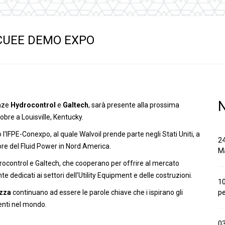
anaggi in
Servocomandi idraulici ed
Cablaggi
Unità di alimentazione
Accessori
li
Servocomandi pneumatici
ICUEE DEMO EXPO
so
Servocomandi meccanici a
cavo flessibile
enze
Hydrocontrol
e
Galtech
, sarà presente alla prossima
ttobre a Louisville, Kentucky.
l'IFPE-Conexpo, al quale Walvoil prende parte negli Stati Uniti, a
24
ore del Fluid Power in Nord America.
M
rocontrol e Galtech, che cooperano per offrire al mercato
edicati ai settori dell'Utility Equipment e delle costruzioni.
10
pe
ezza
continuano ad essere le parole chiave che i ispirano gli
lienti nel mondo.
03