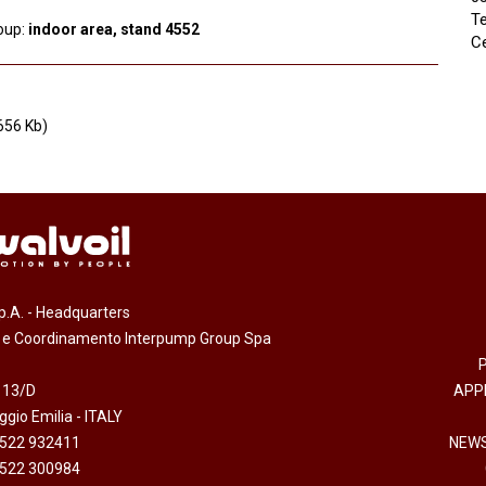
Te
oup:
indoor area, stand 4552
Ce
56 Kb)
.p.A. - Headquarters
e e Coordinamento Interpump Group Spa
 13/D
APP
gio Emilia - ITALY
0522 932411
NEWS
0522 300984