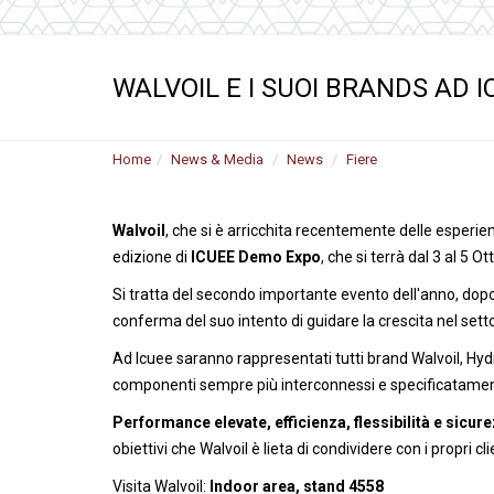
Motori ad ingr
ghisa
Versioni specia
WALVOIL E I SUOI BRANDS AD 
Divisori di flus
Home
News & Media
News
Fiere
Walvoil
, che si è arricchita recentemente delle esperi
edizione di
ICUEE Demo Expo
, che si terrà dal 3 al 5 O
Si tratta del secondo importante evento dell'anno, dopo 
conferma del suo intento di guidare la crescita nel sett
Ad Icuee saranno rappresentati tutti brand Walvoil, Hyd
componenti sempre più interconnessi e specificatamente d
Performance elevate, efficienza, flessibilità e sicur
obiettivi che Walvoil è lieta di condividere con i propri c
Visita Walvoil:
Indoor area, stand 4558