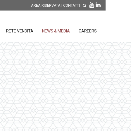
AREA RISERVATA
|
CONTATTI
RETE VENDITA
NEWS & MEDIA
CAREERS
SCOPRI LE NOVITÀ DI
PRODOTTO
releases
 releases
CONDIZIONI GENERALI DI VENDITA E
re
DI GARANZIA
posizione
elettroniche
 Strumenti