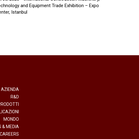
chnology and Equipment Trade Exhibition – Expo
nter, Istanbul
AZIENDA
R&D
PRODOTTI
LICAZIONI
MONDO
 & MEDIA
CAREERS