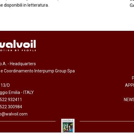
e disponibili in letteratura.
G
.p.A. - Headquarters
e e Coordinamento Interpump Group Spa
 13/D
APP
gio Emilia - ITALY
0522 932411
NEWS
0522 300984
fo@walvoil.com