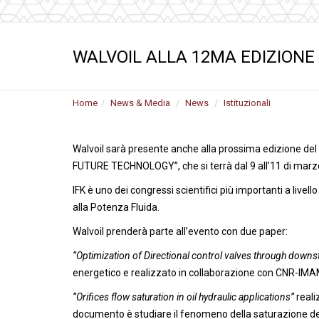
Motori ad ingr
ghisa
Versioni specia
WALVOIL ALLA 12MA EDIZIONE
Divisori di flus
Home
News & Media
News
Istituzionali
Walvoil sarà presente anche alla prossima edizione del
FUTURE TECHNOLOGY’’, che si terrà dal 9 all’11 di marz
IFK è uno dei congressi scientifici più importanti a live
alla Potenza Fluida.
Walvoil prenderà parte all’evento con due paper:
‘
’Optimization
of Directional control valves through dow
energetico e realizzato in collaborazione con CNR-IMAMOT
‘’Orifices flow saturation in oil hydraulic applications’’
reali
documento è studiare il fenomeno della saturazione della