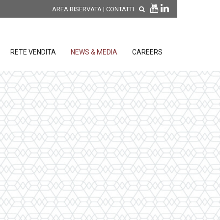
AREA RISERVATA
|
CONTATTI
RETE VENDITA
NEWS & MEDIA
CAREERS
SCOPRI LE NOVITÀ DI
PRODOTTO
releases
 releases
CONDIZIONI GENERALI DI VENDITA E
re
DI GARANZIA
posizione
elettroniche
 Strumenti