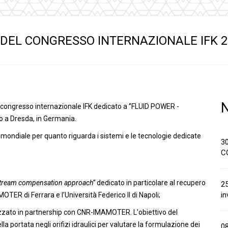
anaggi in
Servocomandi idraulici ed
Cablaggi
Unità di alimentazione
Accessori
li
Servocomandi pneumatici
 DEL CONGRESSO INTERNAZIONALE IFK 2
so
Servocomandi meccanici a
cavo flessibile
 congresso internazionale IFK dedicato a ‘’FLUID POWER -
o a Dresda, in Germania.
llo mondiale per quanto riguarda i sistemi e le tecnologie dedicate
3
C
nstream compensation approach’’
dedicato in particolare al recupero
25
in
ER di Ferrara e l’Università Federico II di Napoli;
zzato in partnership con CNR-IMAMOTER. L'obiettivo del
 portata negli orifizi idraulici per valutare la formulazione dei
0