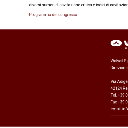
diversi numeri di cavitazione critica e indici di cavitazion
Programma del congresso
Walvoil S
Direzion
Via Adige
42124 Reg
Tel. +39 
Fax +39 
email:
in