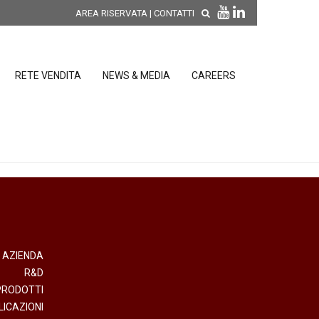
AREA RISERVATA
|
CONTATTI
RETE VENDITA
NEWS & MEDIA
CAREERS
SCOPRI LE NOVITÀ DI
PRODOTTO
releases
 releases
CONDIZIONI GENERALI DI VENDITA E
re
DI GARANZIA
posizione
AZIENDA
R&D
elettroniche
PRODOTTI
LICAZIONI
 Strumenti