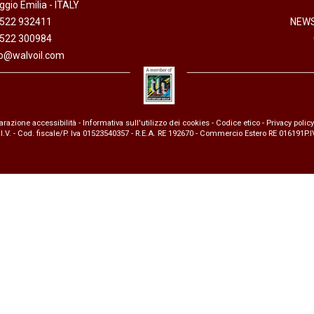
gio Emilia - ITALY
anaggi in
Servocomandi idraulici ed
Cablaggi
0522 932411
NEWS
Unità di alimentazione
Accessori
0522 300984
li
Servocomandi pneumatici
fo@walvoil.com
so
Servocomandi meccanici a
cavo flessibile
arazione accessibilità
-
Informativa sull'utilizzo dei cookies
-
Codice etico
-
Privacy policy
 I.V. - Cod. fiscale/P. Iva 01523540357 - R.E.A. RE 192670 - Commercio Estero RE 016191P