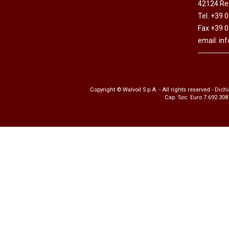
42124 Reg
Motori ad ingr
Tel. +39 
ghisa
Fax +39 
Versioni specia
email:
in
Divisori di flus
Copyright © Walvoil S.p.A. - All rights reserved -
Dichi
Cap. Soc. Euro 7.692.308