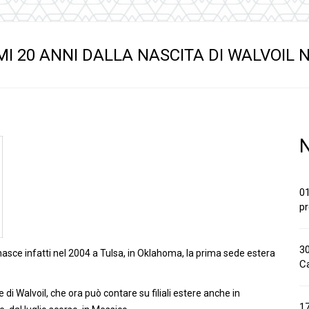
anaggi in
Servocomandi idraulici ed
Cablaggi
Unità di alimentazione
Accessori
li
Servocomandi pneumatici
I 20 ANNI DALLA NASCITA DI WALVOIL 
so
Servocomandi meccanici a
cavo flessibile
N
01
pr
30
 nasce infatti nel 2004 a Tulsa, in Oklahoma, la prima sede estera
Ca
e di Walvoil, che ora può contare su filiali estere anche in
1