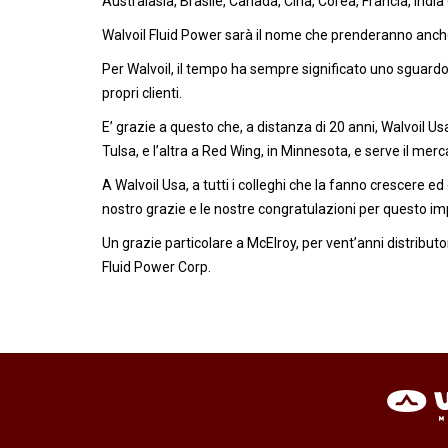
Australasia, Brasile, Canada, Cina, Corea, Francia, India 
Walvoil Fluid Power sarà il nome che prenderanno anche 
Per Walvoil, il tempo ha sempre significato uno sguardo
propri clienti.
E’ grazie a questo che, a distanza di 20 anni, Walvoil 
Tulsa, e l’altra a Red Wing, in Minnesota, e serve il mer
A Walvoil Usa, a tutti i colleghi che la fanno crescere ed e
nostro grazie e le nostre congratulazioni per questo i
Un grazie particolare a McElroy, per vent’anni distributo
Fluid Power Corp.