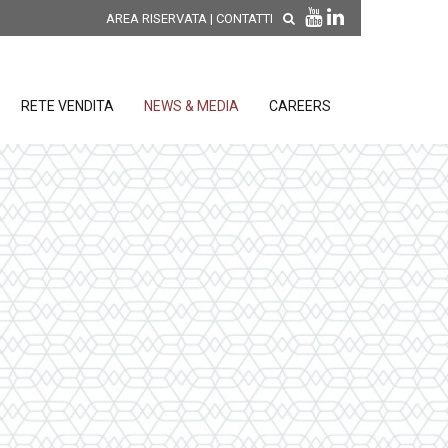
AREA RISERVATA
|
CONTATTI
RETE VENDITA
NEWS & MEDIA
CAREERS
SCOPRI LE NOVITÀ DI
PRODOTTO
releases
 releases
CONDIZIONI GENERALI DI VENDITA E
re
DI GARANZIA
posizione
elettroniche
 Strumenti