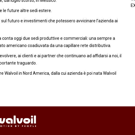
e, dal luglio scorso, in Messico.
E
le future altre sedi estere.
 sul futuro e investimenti che potessero avvicinare l’azienda ai
Usa conta oggi due sedi produttive e commerciali: una sempre a
cato americano coadiuvata da una capillare rete distributiva.
volvere, ai clienti e ai partner che continuano ad affidarsi a noi, il
mportante traguardo.
re Walvoil in Nord America, dalla cui azienda è poi nata Walvoil