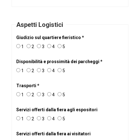
Aspetti Logistici
Giudizio sul quartiere fieristico *
1
2
3
4
5
Disponibilità e prossimità dei parcheggi *
1
2
3
4
5
Trasporti *
1
2
3
4
5
Servizi offerti dalla fiera agli espositori
1
2
3
4
5
Servizi offerti dalla fiera ai visitatori