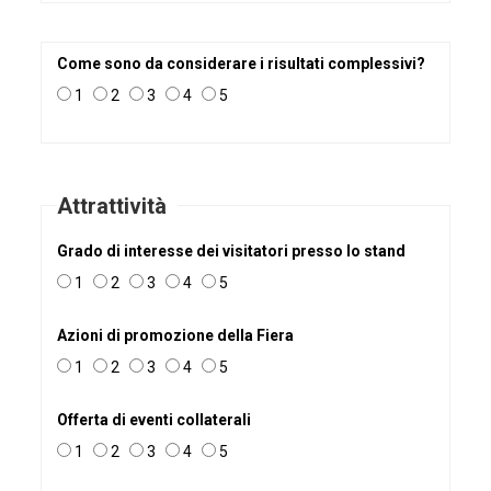
Come sono da considerare i risultati complessivi?
1
2
3
4
5
Attrattività
Grado di interesse dei visitatori presso lo stand
1
2
3
4
5
Azioni di promozione della Fiera
1
2
3
4
5
Offerta di eventi collaterali
1
2
3
4
5