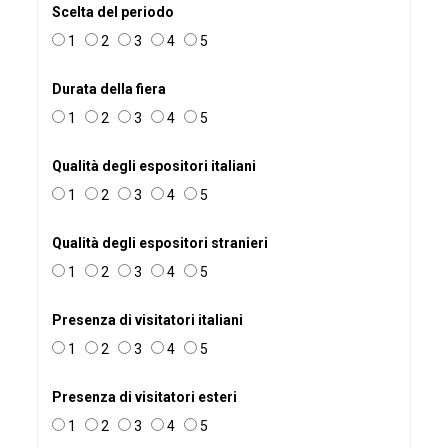
Scelta del periodo
1
2
3
4
5
Durata della fiera
1
2
3
4
5
Qualità degli espositori italiani
1
2
3
4
5
Qualità degli espositori stranieri
1
2
3
4
5
Presenza di visitatori italiani
1
2
3
4
5
Presenza di visitatori esteri
1
2
3
4
5