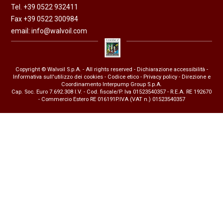
Tel. +39 0522 932411
Fax +39 0522 300984
email:
info@walvoil.com
Copyright © Walvoil S.p.A. - All rights reserved -
Dichiarazione accessibilità
-
Informativa sull'utilizzo dei cookies
-
Codice etico
-
Privacy policy
- Direzione e
Coordinamento Interpump Group S.p.A.
Cap. Soc. Euro 7.692.308 I.V. - Cod. fiscale/P. Iva 01523540357 - R.E.A. RE 192670
- Commercio Estero RE 016191P.IVA (VAT n.) 01523540357