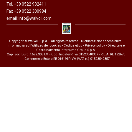
Tel. +39 0522 932411
Fax +39 0522 300984
email:
info@walvoil.com
Copyright © Walvoil S.p.A. - All rights reserved -
Dichiarazione accessibilità
-
Informativa sull'utilizzo dei cookies
-
Codice etico
-
Privacy policy
- Direzione e
Coordinamento Interpump Group S.p.A.
Cap. Soc. Euro 7.692.308 I.V. - Cod. fiscale/P. Iva 01523540357 - R.E.A. RE 192670
- Commercio Estero RE 016191P.IVA (VAT n.) 01523540357