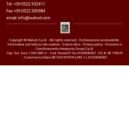
Tel. +39 0522 932411
Fax +39 0522 300984
email:
info@walvoil.com
Copyright © Walvoil S.p.A. - All rights reserved -
Dichiarazione accessibilità
-
Informativa sull'utilizzo dei cookies
-
Codice etico
-
Privacy policy
- Direzione e
Coordinamento Interpump Group S.p.A.
Cap. Soc. Euro 7.692.308 I.V. - Cod. fiscale/P. Iva 01523540357 - R.E.A. RE 192670
- Commercio Estero RE 016191P.IVA (VAT n.) 01523540357