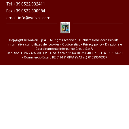
Tel. +39 0522 932411
Fax +39 0522 300984
email:
info@walvoil.com
Copyright © Walvoil S.p.A. - All rights reserved -
Dichiarazione accessibilità
-
Informativa sull'utilizzo dei cookies
-
Codice etico
-
Privacy policy
- Direzione e
Coordinamento Interpump Group S.p.A.
Cap. Soc. Euro 7.692.308 I.V. - Cod. fiscale/P. Iva 01523540357 - R.E.A. RE 192670
- Commercio Estero RE 016191P.IVA (VAT n.) 01523540357