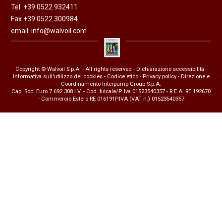
Tel. +39 0522 932411
Fax +39 0522 300984
email:
info@walvoil.com
Copyright © Walvoil S.p.A. - All rights reserved -
Dichiarazione accessibilità
-
Informativa sull'utilizzo dei cookies
-
Codice etico
-
Privacy policy
- Direzione e
Coordinamento Interpump Group S.p.A.
Cap. Soc. Euro 7.692.308 I.V. - Cod. fiscale/P. Iva 01523540357 - R.E.A. RE 192670
- Commercio Estero RE 016191P.IVA (VAT n.) 01523540357