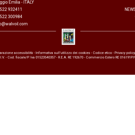
gio Emilia - ITALY
anaggi in
Servocomandi idraulici ed
Cablaggi
0522 932411
NEWS
Unità di alimentazione
Accessori
0522 300984
li
Servocomandi pneumatici
fo@walvoil.com
so
Servocomandi meccanici a
cavo flessibile
arazione accessibilità
-
Informativa sull'utilizzo dei cookies
-
Codice etico
-
Privacy policy
 I.V. - Cod. fiscale/P. Iva 01523540357 - R.E.A. RE 192670 - Commercio Estero RE 016191P