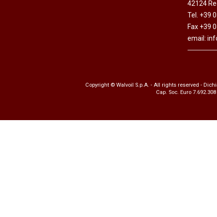
42124 Reg
Motori ad ingr
Tel. +39 
ghisa
Fax +39 
Versioni specia
email:
in
Divisori di flus
Copyright © Walvoil S.p.A. - All rights reserved -
Dichi
Cap. Soc. Euro 7.692.308