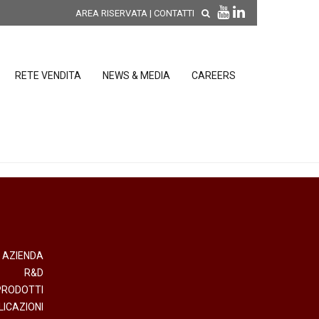
AREA RISERVATA
|
CONTATTI
RETE VENDITA
NEWS & MEDIA
CAREERS
SCOPRI LE NOVITÀ DI
PRODOTTO
releases
 releases
CONDIZIONI GENERALI DI VENDITA E
re
DI GARANZIA
posizione
AZIENDA
R&D
elettroniche
PRODOTTI
LICAZIONI
 Strumenti