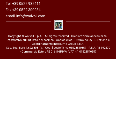
Tel. +39 0522 932411
Fax +39 0522 300984
email:
info@walvoil.com
Copyright © Walvoil S.p.A. - All rights reserved -
Dichiarazione accessibilità
-
Informativa sull'utilizzo dei cookies
-
Codice etico
-
Privacy policy
- Direzione e
Coordinamento Interpump Group S.p.A.
Cap. Soc. Euro 7.692.308 I.V. - Cod. fiscale/P. Iva 01523540357 - R.E.A. RE 192670
- Commercio Estero RE 016191P.IVA (VAT n.) 01523540357