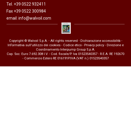
Tel. +39 0522 932411
Fax +39 0522 300984
email:
info@walvoil.com
Copyright © Walvoil S.p.A. - All rights reserved -
Dichiarazione accessibilità
-
Informativa sull'utilizzo dei cookies
-
Codice etico
-
Privacy policy
- Direzione e
Coordinamento Interpump Group S.p.A.
Cap. Soc. Euro 7.692.308 I.V. - Cod. fiscale/P. Iva 01523540357 - R.E.A. RE 192670
- Commercio Estero RE 016191P.IVA (VAT n.) 01523540357