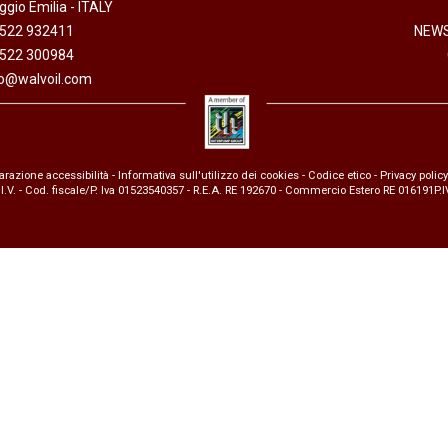
gio Emilia - ITALY
anaggi in
Servocomandi idraulici ed
Cablaggi
0522 932411
NEWS
Unità di alimentazione
Accessori
0522 300984
li
Servocomandi pneumatici
fo@walvoil.com
so
Servocomandi meccanici a
cavo flessibile
arazione accessibilità
-
Informativa sull'utilizzo dei cookies
-
Codice etico
-
Privacy policy
 I.V. - Cod. fiscale/P. Iva 01523540357 - R.E.A. RE 192670 - Commercio Estero RE 016191P