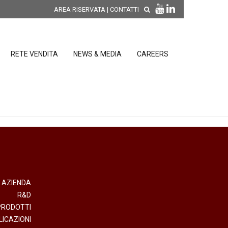
AREA RISERVATA
|
CONTATTI
RETE VENDITA
NEWS & MEDIA
CAREERS
SCOPRI LE NOVITÀ DI
PRODOTTO
releases
 releases
CONDIZIONI GENERALI DI VENDITA E
re
DI GARANZIA
posizione
AZIENDA
R&D
elettroniche
PRODOTTI
LICAZIONI
 Strumenti