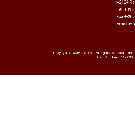
42124 Reg
Motori ad ingr
Tel. +39 
ghisa
Fax +39 
Versioni specia
email:
in
Divisori di flus
Copyright © Walvoil S.p.A. - All rights reserved -
Dichi
Cap. Soc. Euro 7.692.308