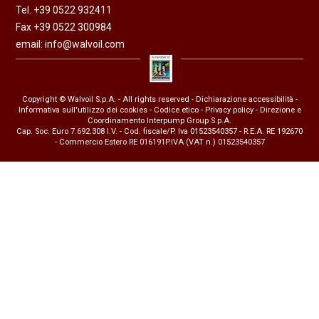
Tel. +39 0522 932411
Fax +39 0522 300984
email:
info@walvoil.com
Copyright © Walvoil S.p.A. - All rights reserved -
Dichiarazione accessibilità
-
Informativa sull'utilizzo dei cookies
-
Codice etico
-
Privacy policy
- Direzione e
Coordinamento Interpump Group S.p.A.
Cap. Soc. Euro 7.692.308 I.V. - Cod. fiscale/P. Iva 01523540357 - R.E.A. RE 192670
- Commercio Estero RE 016191P.IVA (VAT n.) 01523540357