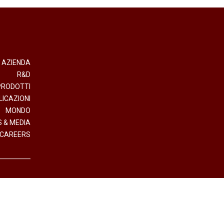
AZIENDA
R&D
PRODOTTI
LICAZIONI
MONDO
 & MEDIA
CAREERS
- Direzione e Coordinamento Interpump Group S.p.A.
.IVA (VAT n.) 01523540357