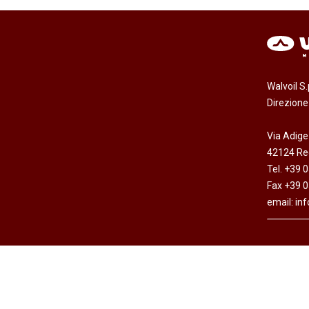
Walvoil S
Direzion
Via Adige
42124 Reg
Tel. +39 
Fax +39 
email:
in
Copyright © Walvoil S.p.A. - All rights reserved -
Dichi
Cap. Soc. Euro 7.692.308