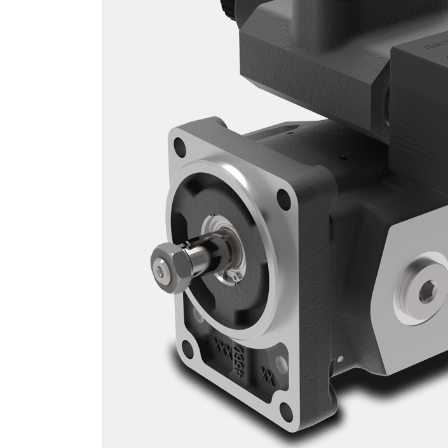
Motori ad ingr
ghisa
Versioni specia
Divisori di flus