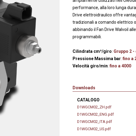
ampiamente utilizzati nell'Oleodi
anaggi in
Servocomandi idraulici ed
Cablaggi
performance, alla loro lunga dura
Unità di alimentazione
Accessori
Drive elettroidraulico offre vanta
li
Servocomandi pneumatici
tradizionali a comando elettrico o
so
abbinando il Fan Drive Walvoil a
Servocomandi meccanici a
programmabili.
cavo flessibile
Cilindrata cm³/giro
:
Gruppo 2 - 
Pressione Massima bar
:
fino a
Velocità giro/min
:
fino a 4000
Downloads
CATALOGO
D1WGCM02_ZH.pdf
D1WGCM02_ENG.pdf
D1WGCM02_ITA.pdf
D1WGCM02_US.pdf