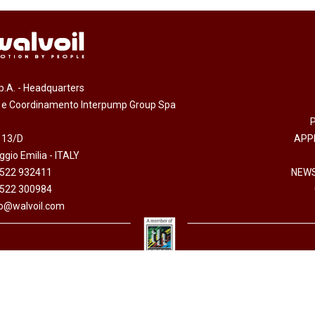
.p.A. - Headquarters
e e Coordinamento Interpump Group Spa
 13/D
APP
gio Emilia - ITALY
0522 932411
NEWS
0522 300984
fo@walvoil.com
arazione accessibilità
-
Informativa sull'utilizzo dei cookies
-
Codice etico
-
Privacy policy
 I.V. - Cod. fiscale/P. Iva 01523540357 - R.E.A. RE 192670 - Commercio Estero RE 016191P