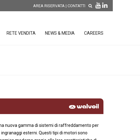
AREA RISERVATA
|
CONTATTI
RETE VENDITA
NEWS & MEDIA
CAREERS
SCOPRI LE NOVITÀ DI
PRODOTTO
releases
 releases
CONDIZIONI GENERALI DI VENDITA E
re
DI GARANZIA
posizione
elettroniche
 una nuova gamma di sistemi di raffreddamento per
 ingranaggi esterni. Questi tipi di motori sono
 Strumenti