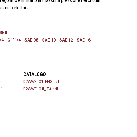
regolano e limitano la massima pressione nei circuiti
carico elettrica:
 350
/4 - G1"1/4 - SAE 08 - SAE 10 - SAE 12 - SAE 16
CATALOGO
df
D2WWEL01_ENG.pdf
f
D2WWEL01I_ITA.pdf