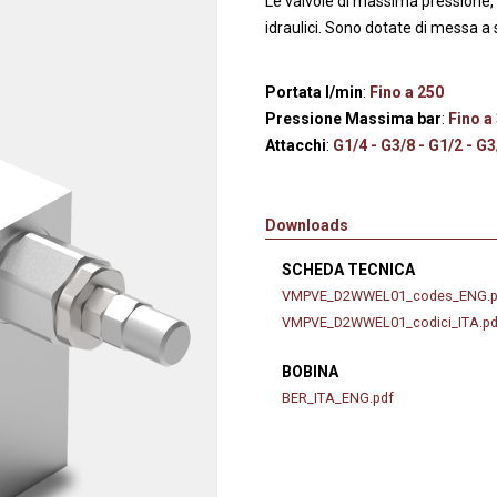
Le valvole di massima pressione, 
anaggi in
Servocomandi idraulici ed
Cablaggi
idraulici. Sono dotate di messa a s
Unità di alimentazione
Accessori
li
Servocomandi pneumatici
Portata l/min
:
Fino a 250
so
Servocomandi meccanici a
Pressione Massima bar
:
Fino a
cavo flessibile
Attacchi
:
G1/4 - G3/8 - G1/2 - G3
Downloads
SCHEDA TECNICA
VMPVE_D2WWEL01_codes_ENG.p
VMPVE_D2WWEL01_codici_ITA.pd
BOBINA
BER_ITA_ENG.pdf