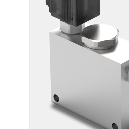
Motori ad ingr
ghisa
Versioni specia
Divisori di flus