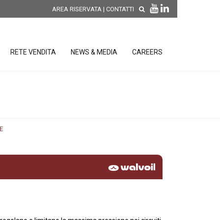
AREA RISERVATA
|
CONTATTI
RETE VENDITA
NEWS & MEDIA
CAREERS
SCOPRI LE NOVITÀ DI
PRODOTTO
releases
E
 releases
CONDIZIONI GENERALI DI VENDITA E
re
DI GARANZIA
posizione
elettroniche
 Strumenti