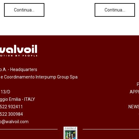
Continua…
Continua…
.p.A. - Headquarters
e e Coordinamento Interpump Group Spa
 13/D
APP
gio Emilia - ITALY
0522 932411
NEWS
0522 300984
fo@walvoil.com