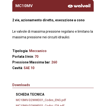
MC10MV
2 vie, azionamento diretto, esecuzione a cono
Le valvole di massima pressione regolano e limitano la
massima pressione nei circuiti idraulici.
Tipologia
:
Meccanico
Portata l/min
:
70
Pressione Massima bar
:
260
Cavità
:
SAE 10
Downloads
SCHEDA TECNICA
MC10MV-D2WWEI01_Codes_ENG.pdf
MC10MV-D2WWEI01_Codici_ITA.pdf