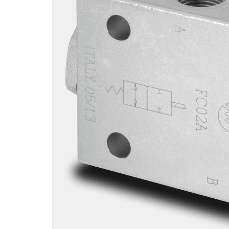
Motori ad ingr
ghisa
Versioni specia
Divisori di flus