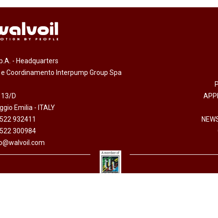
.p.A. - Headquarters
e e Coordinamento Interpump Group Spa
 13/D
APP
gio Emilia - ITALY
0522 932411
NEWS
0522 300984
fo@walvoil.com
arazione accessibilità
-
Informativa sull'utilizzo dei cookies
-
Codice etico
-
Privacy policy
 I.V. - Cod. fiscale/P. Iva 01523540357 - R.E.A. RE 192670 - Commercio Estero RE 016191P