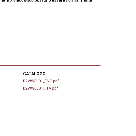
ionamento meccanico possono essere normalmente
CATALOGO
D2WWEL01_ENG.pdf
D2WWEL01I_ITA.pdf