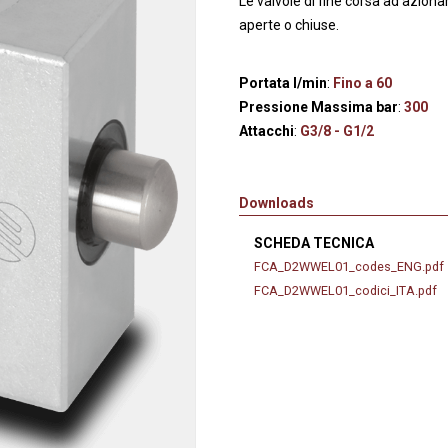
Le valvole di fine corsa ad az
anaggi in
Servocomandi idraulici ed
Cablaggi
aperte o chiuse.
Unità di alimentazione
Accessori
li
Servocomandi pneumatici
Portata l/min
:
Fino a 60
so
Servocomandi meccanici a
Pressione Massima bar
:
300
cavo flessibile
Attacchi
:
G3/8 - G1/2
Downloads
SCHEDA TECNICA
FCA_D2WWEL01_codes_ENG.pdf
FCA_D2WWEL01_codici_ITA.pdf