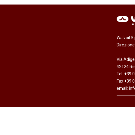
Walvoil S
Direzion
Via Adige
42124 Reg
Tel. +39 
Fax +39 
email:
in
Copyright © Walvoil S.p.A. - All rights reserved -
Dichi
Cap. Soc. Euro 7.692.308