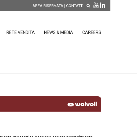
AREA RISERVATA
|
CONTATTI
RETE VENDITA
NEWS & MEDIA
CAREERS
SCOPRI LE NOVITÀ DI
PRODOTTO
releases
 releases
CONDIZIONI GENERALI DI VENDITA E
re
DI GARANZIA
posizione
elettroniche
 Strumenti