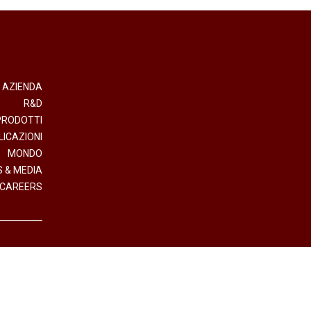
AZIENDA
R&D
PRODOTTI
LICAZIONI
MONDO
 & MEDIA
CAREERS
- Direzione e Coordinamento Interpump Group S.p.A.
.IVA (VAT n.) 01523540357