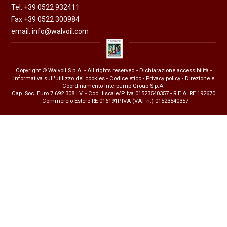
Tel. +39 0522 932411
Fax +39 0522 300984
email:
info@walvoil.com
Copyright © Walvoil S.p.A. - All rights reserved -
Dichiarazione accessibilità
-
Informativa sull'utilizzo dei cookies
-
Codice etico
-
Privacy policy
- Direzione e
Coordinamento Interpump Group S.p.A.
Cap. Soc. Euro 7.692.308 I.V. - Cod. fiscale/P. Iva 01523540357 - R.E.A. RE 192670
- Commercio Estero RE 016191P.IVA (VAT n.) 01523540357