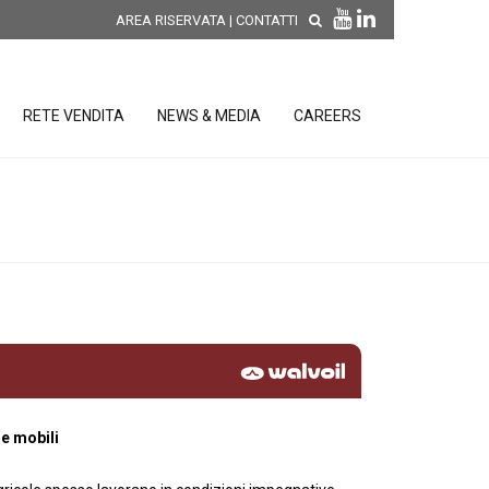
AREA RISERVATA
|
CONTATTI
RETE VENDITA
NEWS & MEDIA
CAREERS
SCOPRI LE NOVITÀ DI
PRODOTTO
releases
 releases
CONDIZIONI GENERALI DI VENDITA E
re
DI GARANZIA
posizione
elettroniche
e mobili
 Strumenti