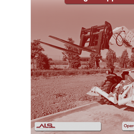
Motori ad ingr
ghisa
Versioni specia
Divisori di flus