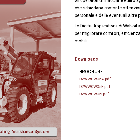
Gli operatori di macchine edili o 
anaggi in
Servocomandi idraulici ed
Cablaggi
che richiedono costante attenzion
Unità di alimentazione
Accessori
personale e delle eventuali altre 
li
Servocomandi pneumatici
Le Digital Applications di Walvoi
so
Servocomandi meccanici a
per migliorare comfort, efficienz
cavo flessibile
mobili.
Downloads
BROCHURE
D2WWCW05A.pdf
D2WWCW05E.pdf
D2WWCW05I.pdf