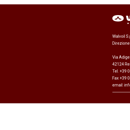
Walvoil S
Direzion
Via Adige
42124 Reg
Tel. +39 
Fax +39 
email:
in
Copyright © Walvoil S.p.A. - All rights reserved -
Dichi
Cap. Soc. Euro 7.692.308