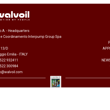
.p.A. - Headquarters
e e Coordinamento Interpump Group Spa
 13/D
APP
gio Emilia - ITALY
0522 932411
NEWS
0522 300984
fo@walvoil.com
arazione accessibilità
-
Informativa sull'utilizzo dei cookies
-
Codice etico
-
Privacy policy
 I.V. - Cod. fiscale/P. Iva 01523540357 - R.E.A. RE 192670 - Commercio Estero RE 016191P