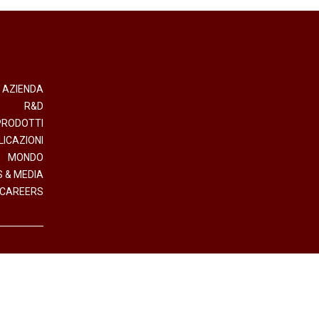
AZIENDA
R&D
PRODOTTI
LICAZIONI
MONDO
 & MEDIA
CAREERS
- Direzione e Coordinamento Interpump Group S.p.A.
.IVA (VAT n.) 01523540357