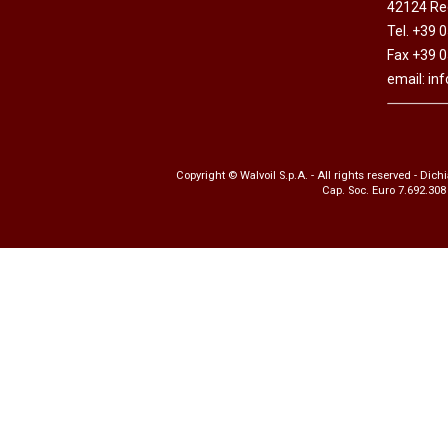
42124 Reg
Motori ad ingr
Tel. +39 
ghisa
Fax +39 
Versioni specia
email:
in
Divisori di flus
Copyright © Walvoil S.p.A. - All rights reserved -
Dichi
Cap. Soc. Euro 7.692.308