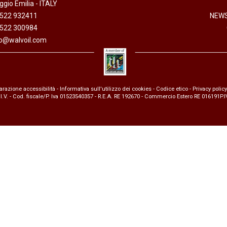
gio Emilia - ITALY
anaggi in
Servocomandi idraulici ed
Cablaggi
0522 932411
NEWS
Unità di alimentazione
Accessori
0522 300984
li
Servocomandi pneumatici
fo@walvoil.com
so
Servocomandi meccanici a
cavo flessibile
arazione accessibilità
-
Informativa sull'utilizzo dei cookies
-
Codice etico
-
Privacy policy
 I.V. - Cod. fiscale/P. Iva 01523540357 - R.E.A. RE 192670 - Commercio Estero RE 016191P