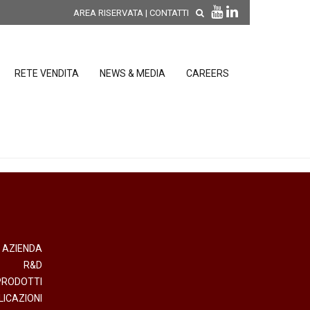
AREA RISERVATA
|
CONTATTI
RETE VENDITA
NEWS & MEDIA
CAREERS
SCOPRI LE NOVITÀ DI
PRODOTTO
releases
 releases
CONDIZIONI GENERALI DI VENDITA E
re
DI GARANZIA
posizione
AZIENDA
R&D
elettroniche
PRODOTTI
LICAZIONI
 Strumenti