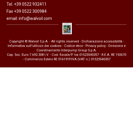
Tel. +39 0522 932411
Fax +39 0522 300984
email:
info@walvoil.com
Copyright © Walvoil S.p.A. - All rights reserved -
Dichiarazione accessibilità
-
Informativa sull'utilizzo dei cookies
-
Codice etico
-
Privacy policy
- Direzione e
Coordinamento Interpump Group S.p.A.
Cap. Soc. Euro 7.692.308 I.V. - Cod. fiscale/P. Iva 01523540357 - R.E.A. RE 192670
- Commercio Estero RE 016191P.IVA (VAT n.) 01523540357