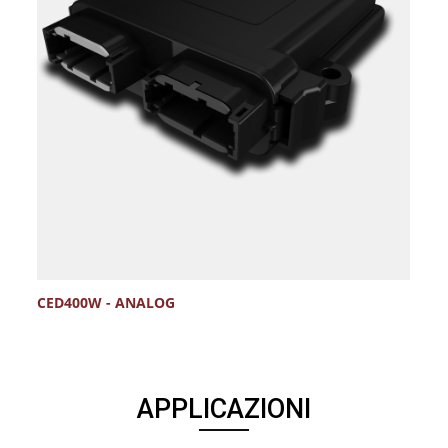
CED400W - ANALOG
C
APPLICAZIONI