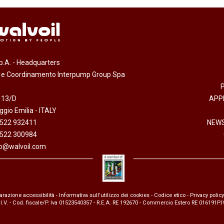
.p.A. - Headquarters
e e Coordinamento Interpump Group Spa
 13/D
APP
gio Emilia - ITALY
0522 932411
NEWS
0522 300984
fo@walvoil.com
arazione accessibilità
-
Informativa sull'utilizzo dei cookies
-
Codice etico
-
Privacy policy
 I.V. - Cod. fiscale/P. Iva 01523540357 - R.E.A. RE 192670 - Commercio Estero RE 016191P