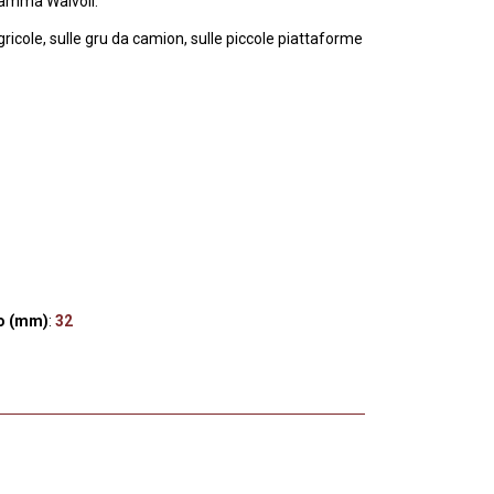
 gamma Walvoil.
ricole, sulle gru da camion, sulle piccole piattaforme
ro (mm)
:
32