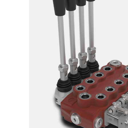
Motori ad ingr
ghisa
Versioni specia
Divisori di flus