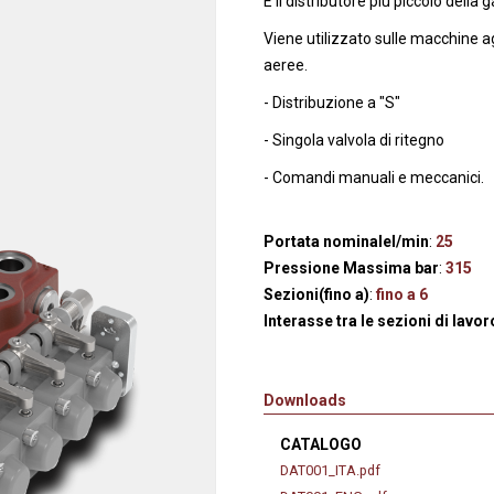
È il distributore più piccolo della
anaggi in
Servocomandi idraulici ed
Cablaggi
Viene utilizzato sulle macchine ag
Unità di alimentazione
Accessori
aeree.
li
Servocomandi pneumatici
- Distribuzione a "S"
so
Servocomandi meccanici a
- Singola valvola di ritegno
cavo flessibile
- Comandi manuali e meccanici.
Portata nominalel/min
:
25
Pressione Massima bar
:
315
Sezioni(fino a)
:
fino a 6
Interasse tra le sezioni di lavo
Downloads
CATALOGO
DAT001_ITA.pdf