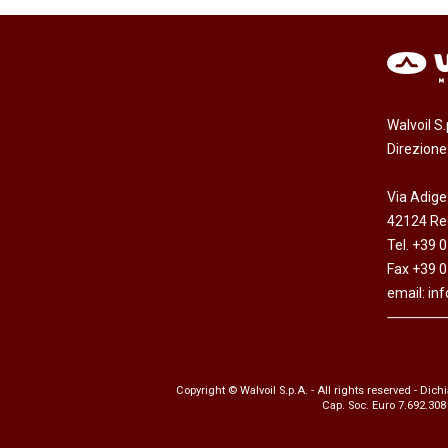
Walvoil S
Direzion
Via Adige
42124 Reg
Tel. +39 
Fax +39 
email:
in
Copyright © Walvoil S.p.A. - All rights reserved -
Dichi
Cap. Soc. Euro 7.692.308