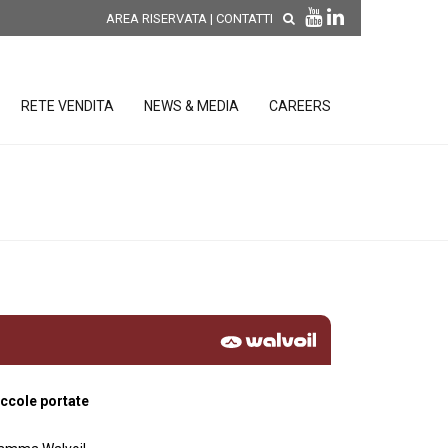
AREA RISERVATA
|
CONTATTI
RETE VENDITA
NEWS & MEDIA
CAREERS
SCOPRI LE NOVITÀ DI
PRODOTTO
releases
 releases
CONDIZIONI GENERALI DI VENDITA E
re
DI GARANZIA
posizione
elettroniche
ccole portate
 Strumenti