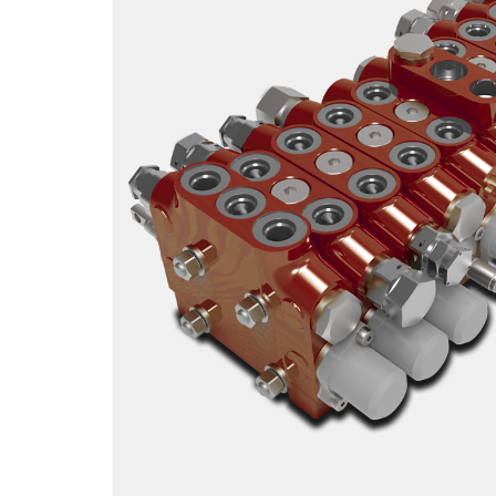
Motori ad ingr
ghisa
Versioni specia
Divisori di flus