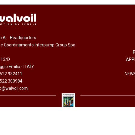
.p.A. - Headquarters
e e Coordinamento Interpump Group Spa
 13/D
APP
gio Emilia - ITALY
0522 932411
NEWS
0522 300984
fo@walvoil.com
arazione accessibilità
-
Informativa sull'utilizzo dei cookies
-
Codice etico
-
Privacy policy
 I.V. - Cod. fiscale/P. Iva 01523540357 - R.E.A. RE 192670 - Commercio Estero RE 016191P