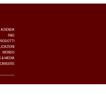
AZIENDA
R&D
PRODOTTI
LICAZIONI
MONDO
 & MEDIA
CAREERS
- Direzione e Coordinamento Interpump Group S.p.A.
.IVA (VAT n.) 01523540357