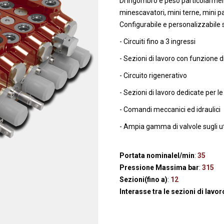
Di ingombro e peso particolarment
anaggi in
Servocomandi idraulici ed
Cablaggi
minescavatori, mini terne, mini pa
Unità di alimentazione
Accessori
Configurabile e personalizzabile s
li
Servocomandi pneumatici
- Circuiti fino a 3 ingressi
so
Servocomandi meccanici a
- Sezioni di lavoro con funzione 
cavo flessibile
- Circuito rigenerativo
- Sezioni di lavoro dedicate per l
- Comandi meccanici ed idraulici
- Ampia gamma di valvole sugli ut
Portata nominalel/min
:
35
Pressione Massima bar
:
315
Sezioni(fino a)
:
12
Interasse tra le sezioni di lavo