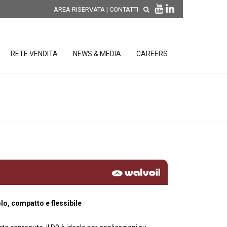
AREA RISERVATA
|
CONTATTI
RETE VENDITA
NEWS & MEDIA
CAREERS
SCOPRI LE NOVITÀ DI
PRODOTTO
releases
 releases
CONDIZIONI GENERALI DI VENDITA E
re
DI GARANZIA
posizione
elettroniche
lo, compatto e flessibile
 Strumenti