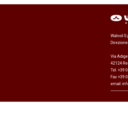
Walvoil S
Direzion
Via Adige
42124 Reg
Tel. +39 
Fax +39 
email:
in
Copyright © Walvoil S.p.A. - All rights reserved -
Dichi
Cap. Soc. Euro 7.692.308