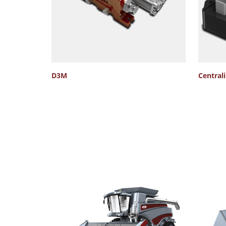
D3M
Central