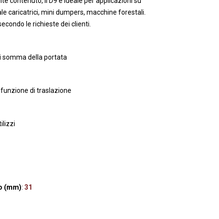
e contenuto, il D9 è ideale per applicazioni su
le caricatrici, mini dumpers, macchine forestali.
econdo le richieste dei clienti.
di somma della portata
e funzione di traslazione
ilizzi
ro (mm)
:
31