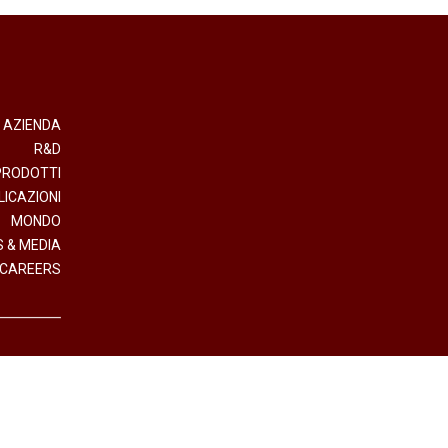
AZIENDA
R&D
PRODOTTI
LICAZIONI
MONDO
 & MEDIA
CAREERS
- Direzione e Coordinamento Interpump Group S.p.A.
.IVA (VAT n.) 01523540357