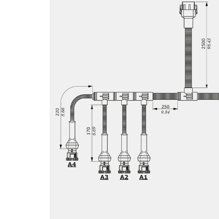
Motori ad ingr
ghisa
Versioni specia
Divisori di flus