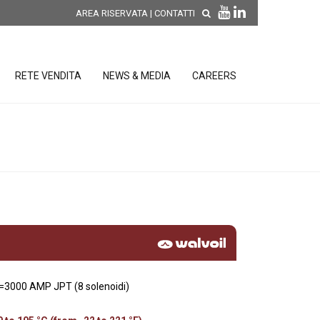
AREA RISERVATA
|
CONTATTI
RETE VENDITA
NEWS & MEDIA
CAREERS
SCOPRI LE NOVITÀ DI
PRODOTTO
releases
 releases
CONDIZIONI GENERALI DI VENDITA E
re
DI GARANZIA
posizione
elettroniche
L=3000 AMP JPT (8 solenoidi)
 Strumenti