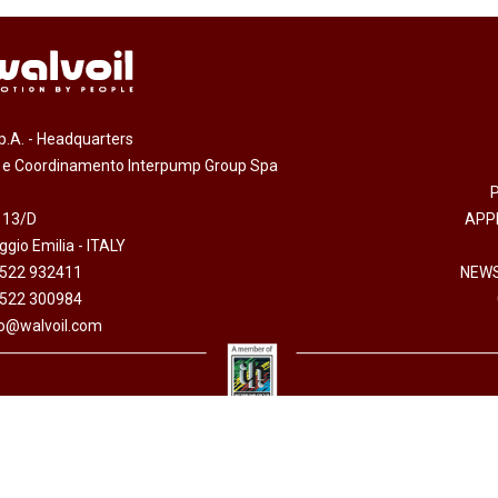
.p.A. - Headquarters
e e Coordinamento Interpump Group Spa
 13/D
APP
gio Emilia - ITALY
0522 932411
NEWS
0522 300984
fo@walvoil.com
arazione accessibilità
-
Informativa sull'utilizzo dei cookies
-
Codice etico
-
Privacy policy
 I.V. - Cod. fiscale/P. Iva 01523540357 - R.E.A. RE 192670 - Commercio Estero RE 016191P