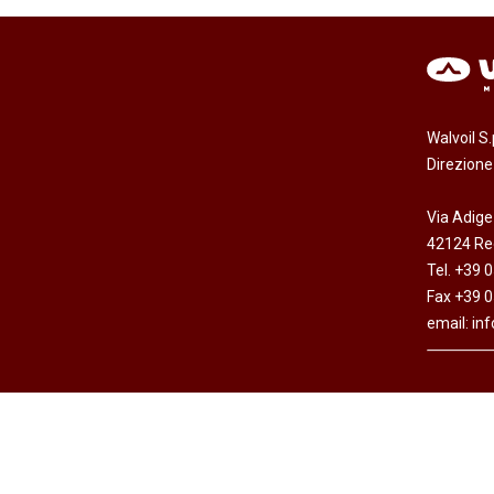
Walvoil S
Direzion
Via Adige
42124 Reg
Tel. +39 
Fax +39 
email:
in
Copyright © Walvoil S.p.A. - All rights reserved -
Dichi
Cap. Soc. Euro 7.692.308