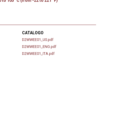
 to 105 °C (from -22 to 221 °F)
CATALOGO
D2WWEE01_US.pdf
D2WWEE01_ENG.pdf
D2WWEE01_ITA.pdf