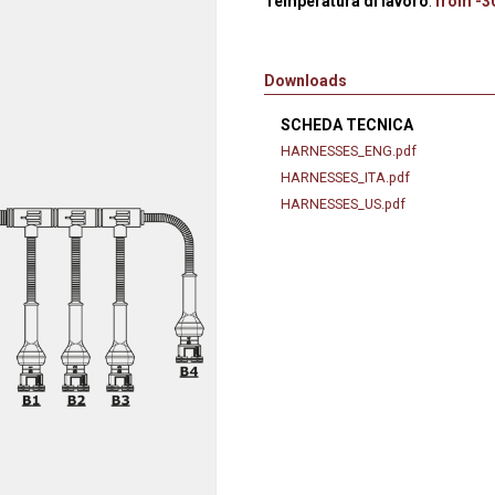
Temperatura di lavoro
:
from -30
anaggi in
Servocomandi idraulici ed
Cablaggi
Unità di alimentazione
Accessori
li
Servocomandi pneumatici
Downloads
so
Servocomandi meccanici a
SCHEDA TECNICA
cavo flessibile
HARNESSES_ENG.pdf
HARNESSES_ITA.pdf
HARNESSES_US.pdf