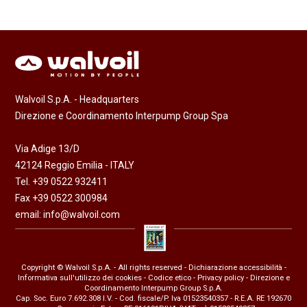
Walvoil S.p.A. - Headquarters
Direzione e Coordinamento Interpump Group Spa
Via Adige 13/D
42124 Reggio Emilia - ITALY
Tel. +39 0522 932411
Fax +39 0522 300984
email:
info@walvoil.com
Copyright © Walvoil S.p.A. - All rights reserved -
Dichiarazione accessibilità
-
Informativa sull'utilizzo dei cookies
-
Codice etico
-
Privacy policy
- Direzione e
Coordinamento Interpump Group S.p.A.
Cap. Soc. Euro 7.692.308 I.V. - Cod. fiscale/P. Iva 01523540357 - R.E.A. RE 192670