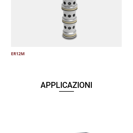
ER12M
E
APPLICAZIONI