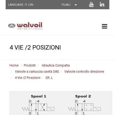
LANGUAGE: IT |
EN
-
4 VIE /2 POSIZIONI
Home
Prodotti
Idraulica Compatta
Valvole a cartuccia cavità SAE
Valvole controllo direzione
4 Vie /2 Posizioni
ER..L