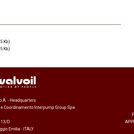
5 Kb)
5 Kb)
.p.A. - Headquarters
e e Coordinamento Interpump Group Spa
 13/D
APP
gio Emilia - ITALY