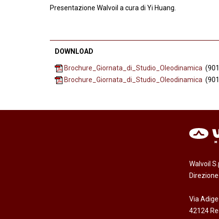
Presentazione Walvoil a cura di Yi Huang.
DOWNLOAD
Brochure_Giornata_di_Studio_Oleodinamica
(901
Brochure_Giornata_di_Studio_Oleodinamica
(901
Walvoil S
Direzion
Via Adige
42124 Reg