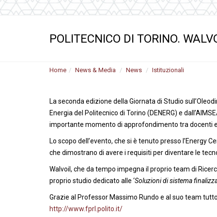
Motori ad ingr
ghisa
Versioni specia
POLITECNICO DI TORINO. WALV
Divisori di flus
Home
News & Media
News
Istituzionali
La seconda edizione della Giornata di Studio sull’Oleod
Energia del Politecnico di Torino (DENERG) e dall’AIMSE
importante momento di approfondimento tra docenti e ric
Lo scopo dell’evento, che si è tenuto presso l’Energy Cent
che dimostrano di avere i requisiti per diventare le tecn
Walvoil, che da tempo impegna il proprio team di Ricerca
proprio studio dedicato alle ‘
Soluzioni di sistema finalizza
Grazie al Professor Massimo Rundo e al suo team tutto
http://www.fprl.polito.it/