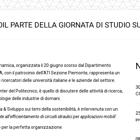
anaggi in
Servocomandi idraulici ed
Cablaggi
Unità di alimentazione
Accessori
li
Servocomandi pneumatici
OIL PARTE DELLA GIORNATA DI STUDIO 
so
Servocomandi meccanici a
cavo flessibile
inamica, organizzata il 20 giugno scorso dal Dipartimento
A, con il patrocinio dell’ATI Sezione Piemonte, rappresenta un
ercatori delle università italiane e le aziende del settore.
3
er del Politecnico, è quello di discutere delle attività di ricerca,
C
ologie delle industrie di domani.
 & Sviluppo sui temi della sostenibilità, è intervenuta con un
25
te all’efficientamento di circuiti idraulici per applicazioni mobili
’.
in
 per la perfetta organizzazione.
0