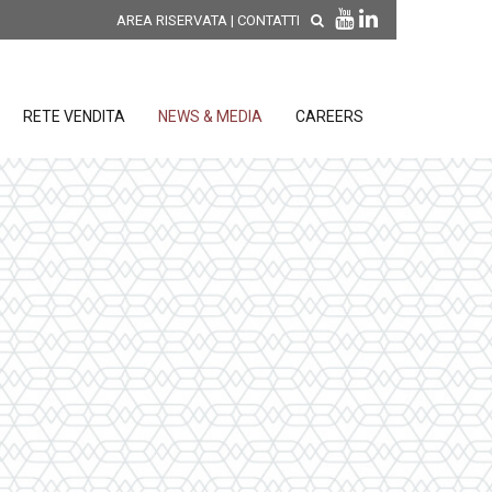
AREA RISERVATA
|
CONTATTI
RETE VENDITA
NEWS & MEDIA
CAREERS
SCOPRI LE NOVITÀ DI
PRODOTTO
releases
 releases
CONDIZIONI GENERALI DI VENDITA E
re
DI GARANZIA
posizione
elettroniche
 Strumenti