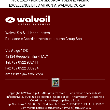
17/07/2026 - PER LA SECONDA VOLTA IL PREMIO
EXCELLENCE DI LS MTRON A WALVOIL COREA
Walvoil S.p.A. - Headquarters
Direzione e Coordinamento Interpump Group Spa
Via Adige 13/D
42124 Reggio Emilia - ITALY
Tel. +39 0522 932411
Fax +39 0522 300984
email:
info@walvoil.com
Copyright © Walvoil S.p.A. - All rights reserved -
Dichiarazione accessibilità
-
Informativa sull'utilizzo dei cookies
-
Codice etico
-
Privacy policy
- Direzione e
Coordinamento Interpump Group S.p.A.
Cap. Soc. Euro 7.692.308 I.V. - Cod. fiscale/P. Iva 01523540357 - R.E.A. RE 192670
- Commercio Estero RE 016191P.IVA (VAT n.) 01523540357