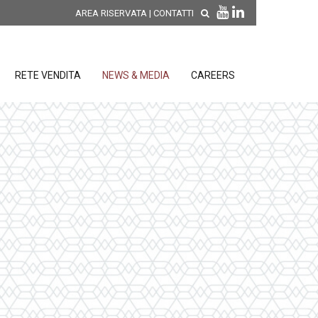
AREA RISERVATA
|
CONTATTI
RETE VENDITA
NEWS & MEDIA
CAREERS
SCOPRI LE NOVITÀ DI
PRODOTTO
releases
 releases
CONDIZIONI GENERALI DI VENDITA E
re
DI GARANZIA
posizione
elettroniche
 Strumenti