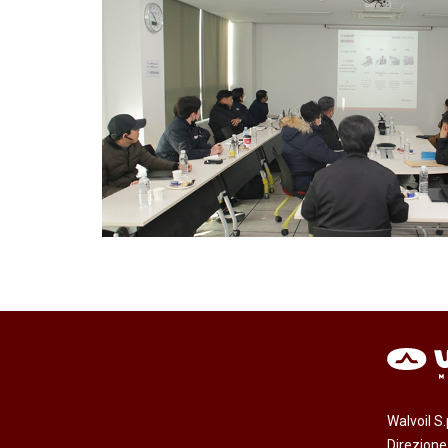
Walvoil S
Direzion