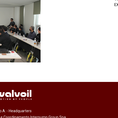
E
.p.A. - Headquarters
e e Coordinamento Interpump Group Spa