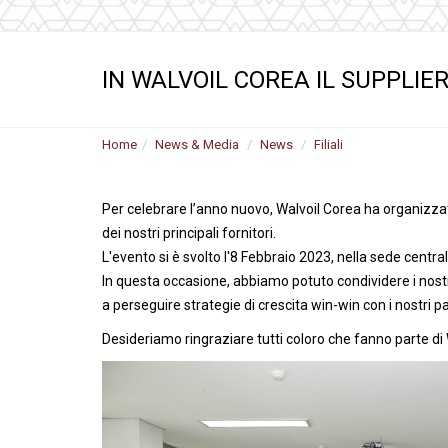
Motori ad ingr
ghisa
Versioni specia
IN WALVOIL COREA IL SUPPLIE
Divisori di flus
Home
News & Media
News
Filiali
Per celebrare l’anno nuovo, Walvoil Corea ha organizza
dei nostri principali fornitori.
L'evento si è svolto l'8 Febbraio 2023, nella sede centr
In questa occasione, abbiamo potuto condividere i nost
a perseguire strategie di crescita win-win con i nostri pa
Desideriamo ringraziare tutti coloro che fanno parte di 