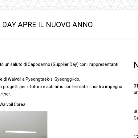
anaggi in
Servocomandi idraulici ed
Cablaggi
Unità di alimentazione
Accessori
li
Servocomandi pneumatici
R DAY APRE IL NUOVO ANNO
so
Servocomandi meccanici a
cavo flessibile
N
to un saluto di Capodanno (Supplier Day) con i rappresentanti
ale di Walvoil a Pyeongtaek-si Gyeonggi-do.
01
ri progetti per il futuro e abbiamo confermato il nostro impegno
pr
rtner.
Walvoil Corea.
30
Ca
1