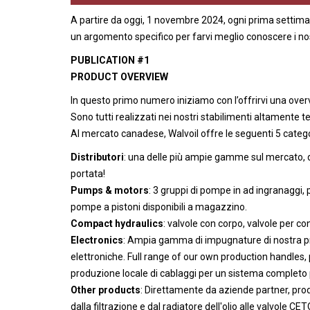
A partire da oggi, 1 novembre 2024, ogni prima settim
un argomento specifico per farvi meglio conoscere i nostr
PUBLICATION #1
PRODUCT OVERVIEW
In questo primo numero iniziamo con l’offrirvi una ov
Sono tutti realizzati nei nostri stabilimenti altamente t
Al mercato canadese, Walvoil offre le seguenti 5 catego
Distributori
: una delle più ampie gamme sul mercato, d
portata!
Pumps & motors
: 3 gruppi di pompe in ad ingranaggi,
pompe a pistoni disponibili a magazzino.
Compact hydraulics
: valvole con corpo, valvole per c
Electronics
: Ampia gamma di impugnature di nostra pro
elettroniche. Full range of our own production handles, p
produzione locale di cablaggi per un sistema completo 
Other products
: Direttamente da aziende partner, prod
dalla filtrazione e dal radiatore dell'olio alle valvole CET