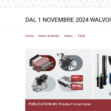
Motori ad ingr
ghisa
Versioni specia
DAL 1 NOVEMBRE 2024 WALVOI
Divisori di flus
Home
News & Media
News
Filiali