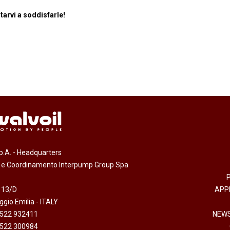
tarvi a soddisfarle!
.p.A. - Headquarters
e e Coordinamento Interpump Group Spa
 13/D
APP
gio Emilia - ITALY
0522 932411
NEWS
0522 300984