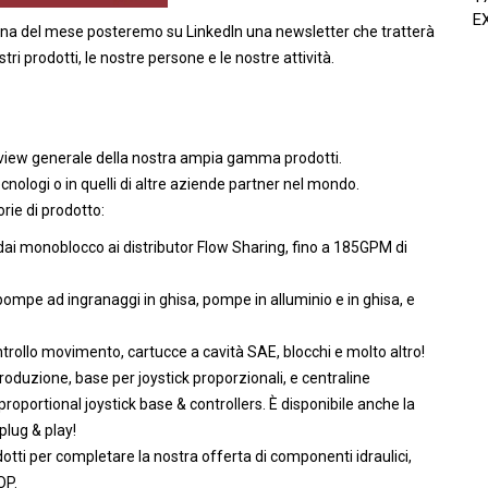
E
ana del mese posteremo su LinkedIn una newsletter che tratterà
i prodotti, le nostre persone e le nostre attività.
erview generale della nostra ampia gamma prodotti.
ecnologi o in quelli di altre aziende partner nel mondo.
rie di prodotto:
ai monoblocco ai distributor Flow Sharing, fino a 185GPM di
 pompe ad ingranaggi in ghisa, pompe in alluminio e in ghisa, e
ontrollo movimento, cartucce a cavità SAE, blocchi e molto altro!
duzione, base per joystick proporzionali, e centraline
roportional joystick base & controllers. È disponibile anche la
plug & play!
otti per completare la nostra offerta di componenti idraulici,
OP.