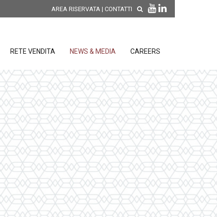
AREA RISERVATA
|
CONTATTI
RETE VENDITA
NEWS & MEDIA
CAREERS
SCOPRI LE NOVITÀ DI
PRODOTTO
releases
 releases
CONDIZIONI GENERALI DI VENDITA E
re
DI GARANZIA
posizione
elettroniche
 Strumenti