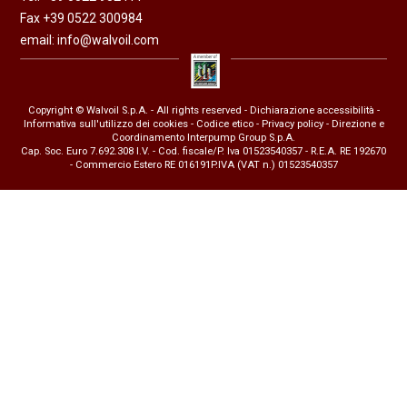
Fax +39 0522 300984
email:
info@walvoil.com
Copyright © Walvoil S.p.A. - All rights reserved -
Dichiarazione accessibilità
-
Informativa sull'utilizzo dei cookies
-
Codice etico
-
Privacy policy
- Direzione e
Coordinamento Interpump Group S.p.A.
Cap. Soc. Euro 7.692.308 I.V. - Cod. fiscale/P. Iva 01523540357 - R.E.A. RE 192670
- Commercio Estero RE 016191P.IVA (VAT n.) 01523540357