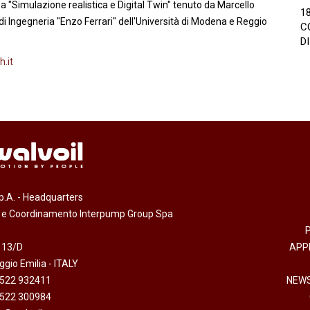
 a "Simulazione realistica e Digital Twin" tenuto da Marcello
1
 di Ingegneria "Enzo Ferrari" dell'Università di Modena e Reggio
C
D
.it
.p.A. - Headquarters
e e Coordinamento Interpump Group Spa
 13/D
APP
gio Emilia - ITALY
0522 932411
NEWS
0522 300984