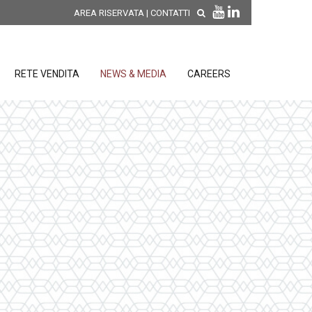
AREA RISERVATA
|
CONTATTI
RETE VENDITA
NEWS & MEDIA
CAREERS
SCOPRI LE NOVITÀ DI
PRODOTTO
releases
 releases
CONDIZIONI GENERALI DI VENDITA E
re
DI GARANZIA
posizione
elettroniche
 Strumenti