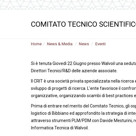
Motori ad ingr
ghisa
Versioni specia
COMITATO TECNICO SCIENTIFIC
Divisori di flus
Home
News & Media
News
Eventi
Si è tenuta Giovedì 22 Giugno presso Walvoil una sedut
Direttori Tecnici/R&D delle aziende associate.
Il CRIT è una società privata specializzata nella ricerca e
sviluppo di progetti di ricerca. L'ente favorisce il confr
organizzative, organizzando scambi di best practices e
Prima di entrare nel merito del Comitato Tecnico, gli osp
logistico di Bibbiano ed approfondito la strategia di 
attraverso strumenti PLM/PDM con Davide Mesturini, re
Informatica Tecnica di Walvoil.