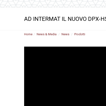
Motori ad ingr
ghisa
Versioni specia
AD INTERMAT IL NUOVO DPX-HS
Divisori di flus
Home
News & Media
News
Prodotti