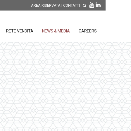
AREA RISERVATA
|
CONTATTI
RETE VENDITA
NEWS & MEDIA
CAREERS
SCOPRI LE NOVITÀ DI
PRODOTTO
releases
 releases
CONDIZIONI GENERALI DI VENDITA E
re
DI GARANZIA
posizione
elettroniche
 Strumenti