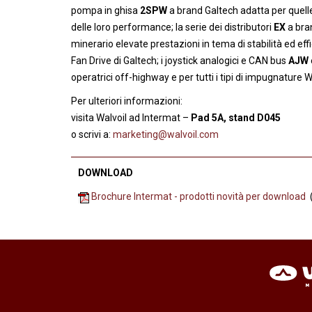
pompa in ghisa
2SPW
a brand Galtech adatta per quelle 
delle loro performance; la serie dei distributori
EX
a bra
minerario elevate prestazioni in tema di stabilità ed ef
Fan Drive di Galtech; i joystick analogici e CAN bus
AJW
operatrici off-highway e per tutti i tipi di impugnature W
Per ulteriori informazioni:
visita Walvoil ad Intermat –
Pad 5A, stand D045
o scrivi a:
marketing@walvoil.com
DOWNLOAD
Brochure Intermat - prodotti novità per download
(