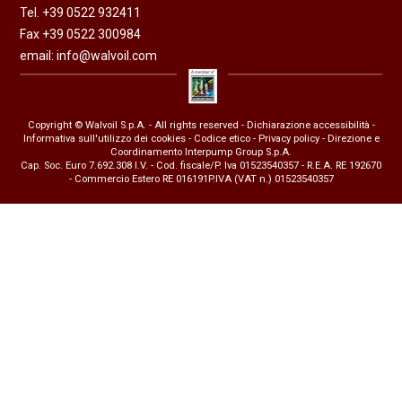
Tel. +39 0522 932411
Fax +39 0522 300984
email:
info@walvoil.com
Copyright © Walvoil S.p.A. - All rights reserved -
Dichiarazione accessibilità
-
Informativa sull'utilizzo dei cookies
-
Codice etico
-
Privacy policy
- Direzione e
Coordinamento Interpump Group S.p.A.
Cap. Soc. Euro 7.692.308 I.V. - Cod. fiscale/P. Iva 01523540357 - R.E.A. RE 192670
- Commercio Estero RE 016191P.IVA (VAT n.) 01523540357