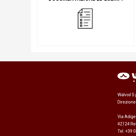
Walvoil S
Direzion
Via Adige
42124 Reg
Tel. +39 