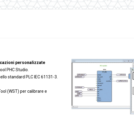
anaggi in
Servocomandi idraulici ed
Cablaggi
Unità di alimentazione
Accessori
li
Servocomandi pneumatici
so
Servocomandi meccanici a
cavo flessibile
icazioni personalizzate
 tool PHC Studio.
dello standard PLC IEC 61131-3.
ool (WST) per calibrare e