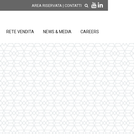
AREA RISERVATA
|
CONTATTI
RETE VENDITA
NEWS & MEDIA
CAREERS
SCOPRI LE NOVITÀ DI
PRODOTTO
releases
 releases
CONDIZIONI GENERALI DI VENDITA E
re
DI GARANZIA
posizione
elettroniche
 Strumenti