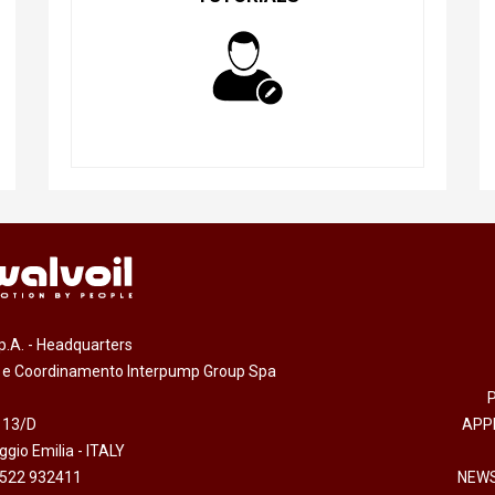
.p.A. - Headquarters
e e Coordinamento Interpump Group Spa
 13/D
APP
gio Emilia - ITALY
0522 932411
NEWS