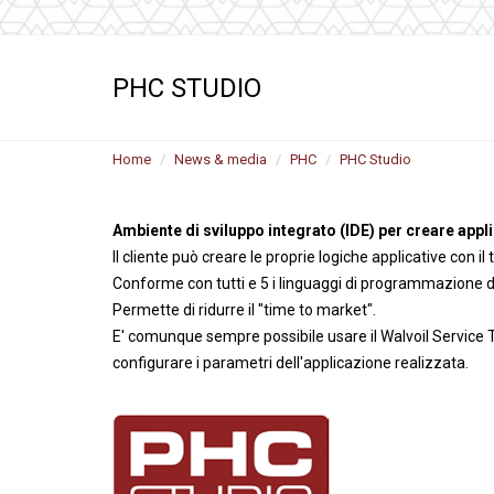
Motori ad ingr
ghisa
Versioni specia
PHC STUDIO
Divisori di flus
Home
News & media
PHC
PHC Studio
Ambiente di sviluppo integrato (IDE) per creare appl
Il cliente può creare le proprie logiche applicative con il
Conforme con tutti e 5 i linguaggi di programmazione 
Permette di ridurre il "time to market".
E' comunque sempre possibile usare il Walvoil Service T
configurare i parametri dell'applicazione realizzata.